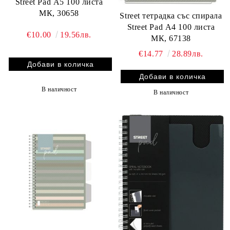
Street Pad А5 100 листа
МК, 30658
Street тетрадка със спирала
Street Pad А4 100 листа
€10.00
19.56лв.
МК, 67138
€14.77
28.89лв.
В наличност
В наличност