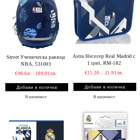
Astra Несесер Real Madrid с
Street Ученическа раница
1 цип, RM-182
NBA, 531003
€11.20
21.91лв.
€96.64
189.01лв.
В наличност
В наличност