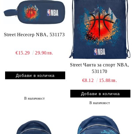
Street Несесер NBA, 531173
€15.29
29.90лв.
Street Чанта за спорт NBA,
531170
€8.12
15.88лв.
В наличност
В наличност