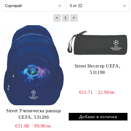
«
»
1
Street Несесер UEFA,
531199
€11.71
22.90лв.
Street Ученическа раница
UEFA, 531206
€51.08
99.90лв.