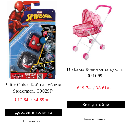
Diakakis Количка за кукли,
621699
Battle Cubes Бойни кубчета
€19.74
38.61лв.
Spiderman, C902SP
€17.84
34.89лв.
Виж детайли
Няма наличност
В наличност