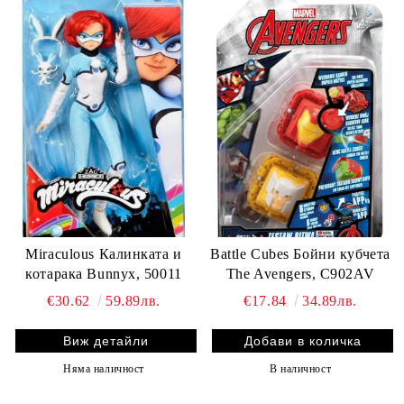
Miraculous Калинката и
Battle Cubes Бойни кубчета
котарака Bunnyx, 50011
The Avengers, C902AV
€30.62
59.89лв.
€17.84
34.89лв.
Виж детайли
Няма наличност
В наличност