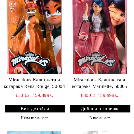
Miraculous Калинката и
Miraculous Калинката и
котарака Rena Rouge, 50004
котарака Marinette, 50005
€30.62
59.89лв.
€30.62
59.89лв.
Виж детайли
Няма наличност
В наличност