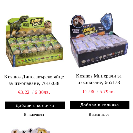
Kosmos Минерали за
Kosmos Динозавърско яйце
изкопаване, 665173
за изкопаване, 7616038
€2.96
5.79лв.
€3.22
6.30лв.
В наличност
В наличност