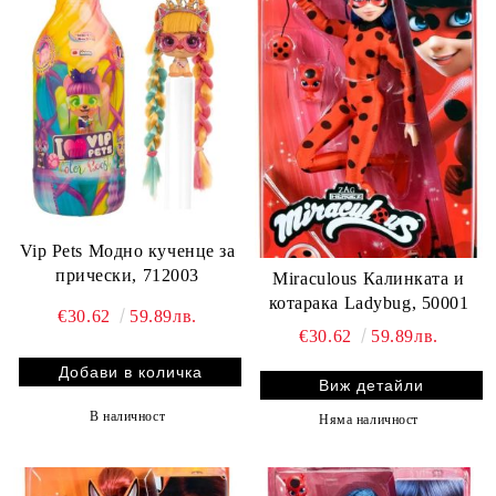
Vip Pets Модно кученце за
прически, 712003
Miraculous Калинката и
котарака Ladybug, 50001
€30.62
59.89лв.
€30.62
59.89лв.
Виж детайли
В наличност
Няма наличност