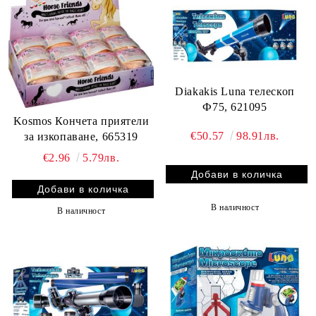
Diakakis Luna телескоп
Ф75, 621095
Kosmos Кончета приятели
€50.57
98.91лв.
за изкопаване, 665319
€2.96
5.79лв.
В наличност
В наличност