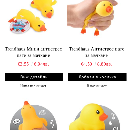
Trendhaus Мини антистрес
Trendhaus Антистрес пате
пате за мачкане
за мачкане
€3.55
6.94лв.
€4.50
8.80лв.
Виж детайли
Няма наличност
В наличност