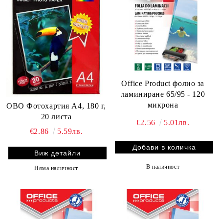
Office Product фолио за
ламиниране 65/95 - 120
микрона
OBO Фотохартия А4, 180 г,
20 листа
€2.56
5.01лв.
€2.86
5.59лв.
Виж детайли
В наличност
Няма наличност