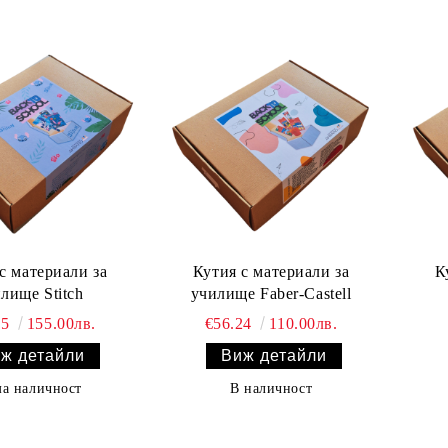
с материали за
Кутия с материали за
К
лище Stitch
училище Faber-Castell
25
155.00лв.
€56.24
110.00лв.
ж детайли
Виж детайли
а наличност
В наличност