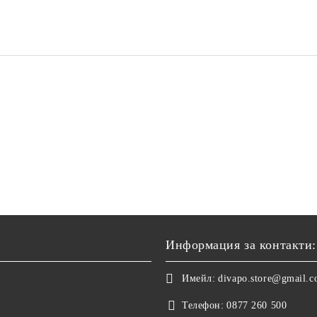
ена манипулативна дъска
Дървена игра за "шиене" -
, 080383
фина моторика
€23.00
44.98лв.
€7.85
15.35лв.
Информация за контакти:
Имейл:
divapo.store@gmail.
Телефон:
0877 260 500