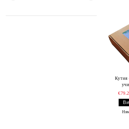
Кутия 
учи
€79.
Ви
Ням