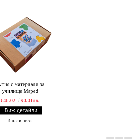
утия с материали за
училище Maped
€46.02
90.01лв.
Виж детайли
В наличност