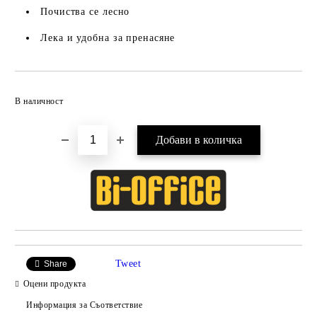
Почиства се лесно
Лека и удобна за пренасяне
Добави в желани
В наличност
Tweet
Share
Оцени продукта
Информация за Съответствие