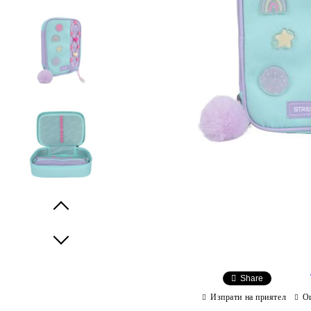
Prev
Next
Share
Изпрати на приятел
О