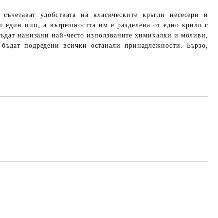
i съчетават удобствата на класическите кръгли несесери и
ат един цип, а вътрешността им е разделена от едно крило с
 бъдат нанизани най-често използваните химикалки и моливи,
а бъдат подредени всички останали принадлежности. Бързо,
Добави в желани