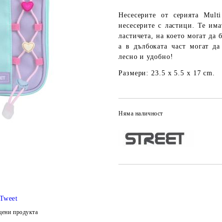
Несесерите от серията Mult
несесерите с ластици. Те им
ластичета, на което могат да
а в дълбоката част могат д
лесно и удобно!
Размери: 23.5 x 5.5 x 17 cm.
Няма наличност
Tweet
цени продукта