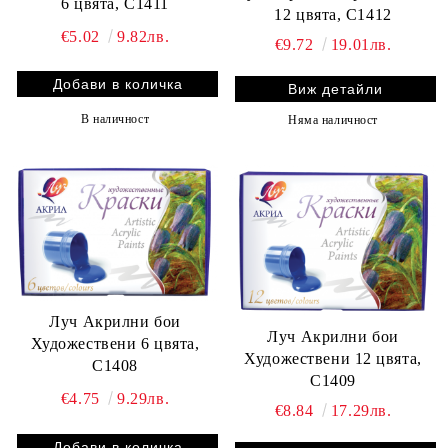
6 цвята, С1411
12 цвята, С1412
€5.02
9.82лв.
€9.72
19.01лв.
Виж детайли
В наличност
Няма наличност
Луч Акрилни бои
Луч Акрилни бои
Художествени 6 цвята,
Художествени 12 цвята,
С1408
С1409
€4.75
9.29лв.
€8.84
17.29лв.