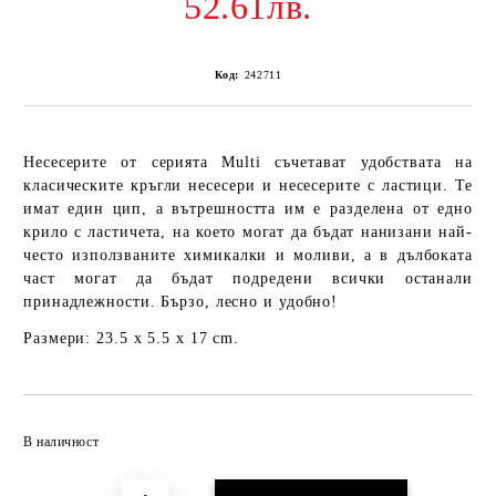
52.61лв.
Код:
242711
Несесерите от серията Multi съчетават удобствата на
класическите кръгли несесери и несесерите с ластици. Те
имат един цип, а вътрешността им е разделена от едно
крило с ластичета, на което могат да бъдат нанизани най-
често използваните химикалки и моливи, а в дълбоката
част могат да бъдат подредени всички останали
принадлежности. Бързо, лесно и удобно!
Размери: 23.5 x 5.5 x 17 cm.
Добави в желани
В наличност