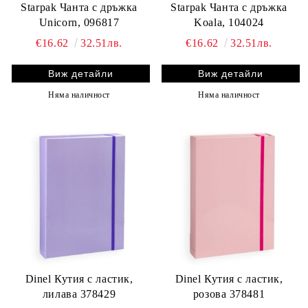
Starpak Чанта с дръжка
Starpak Чанта с дръжка
Unicorn, 096817
Koala, 104024
€16.62
32.51лв.
€16.62
32.51лв.
Виж детайли
Виж детайли
Няма наличност
Няма наличност
Dinel Кутия с ластик,
Dinel Кутия с ластик,
лилава 378429
розова 378481