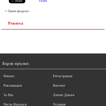
Tweet
Share
Оцени продукта
Ревюта
Бързи връзки:
Начало
Регистрация
Рекламации
Контакт
За Нас
Лични Данни
Чести Въпроси
Условия