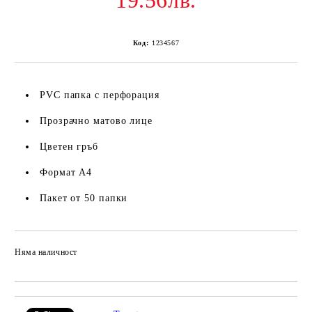
19.56лв.
Код:
1234567
PVC папка с перфорация
Прозрачно матово лице
Цветен гръб
Формат А4
Пакет от 50 папки
Няма наличност
Добави в желани