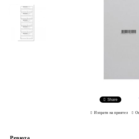
Share
Изпрати на приятел
О
Ревюта