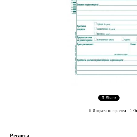
Share
Изпрати на приятел
О
Ревюта