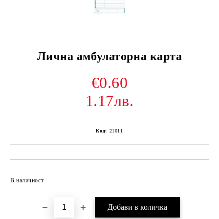
Лична амбулаторна карта
€0.60
1.17лв.
Код:
21011
Добави в желани
В наличност