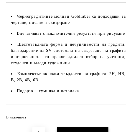
Чернографитните моливи Goldfaber са подходящи за
чертане, писане и скициране
Впечатляват с изключителни резултати при рисуване
Шестоъгълната форма и нечупливостта на графита,
благодарение на SV системата на свързване на графита
и дървесината, го правят идеален избор на ученици,
студенти и млади художници
Комплектът включка твърдости на графита: 2H, HB,
B, 2B, 4B, 6B
Подарък – гумичка и острилка
Добави в желани
В наличност