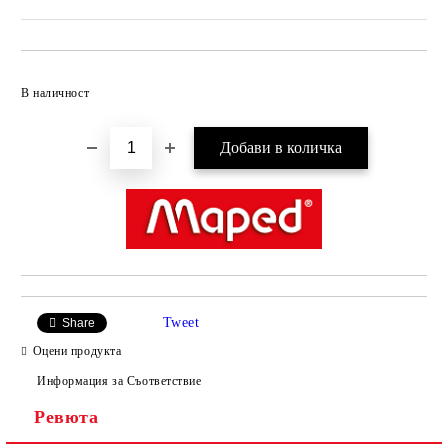
Добави в желани
В наличност
Tweet
Share
Оцени продукта
Информация за Съответствие
Ревюта