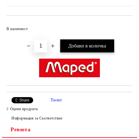
Добави в желани
В наличност
Tweet
Share
Оцени продукта
Информация за Съответствие
Ревюта