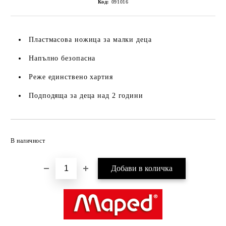
Код:
091016
Пластмасова ножица за малки деца
Напълно безопасна
Реже единствено хартия
Подподяща за деца над 2 години
Добави в желани
В наличност