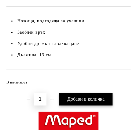
Ножица, подходяща за ученици
Заоблен връх
Удобни дръжки за захващане
Дължина: 13 см.
Добави в желани
В наличност