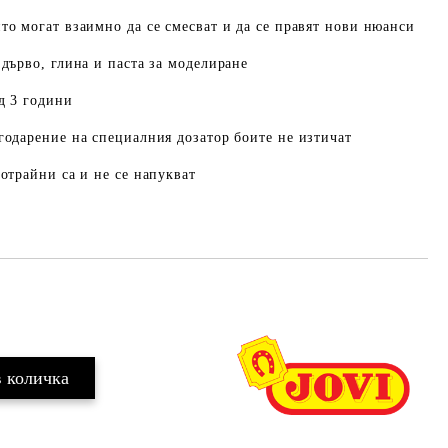
то могат взаимно да се смесват и да се правят нови нюанси
 дърво, глина и паста за моделиране
д 3 години
годарение на специалния дозатор боите не изтичат
готрайни са и не се напукват
Добави в желани