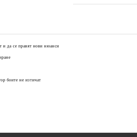
т и да се правят нови нюанси
иране
ор боите не изтичат