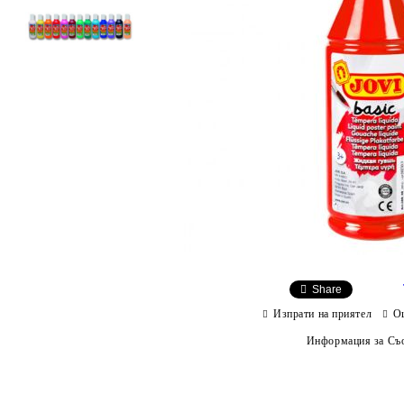
Share
Изпрати на приятел
О
Информация за Съо