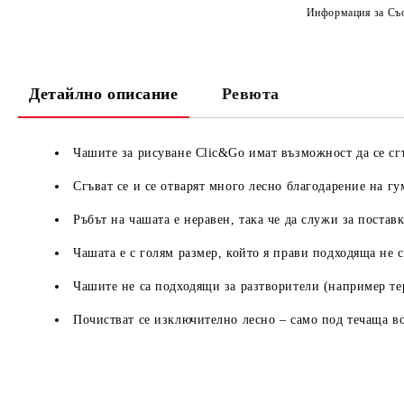
Информация за Съо
Детайлно описание
Ревюта
Чашите за рисуване Clic&Go имат възможност да се сгъ
Сгъват се и се отварят много лесно благодарение на г
Ръбът на чашата е неравен, така че да служи за поставк
Чашата е с голям размер, който я прави подходяща не с
Чашите не са подходящи за разтворители (например т
Почистват се изключително лесно – само под течаща в