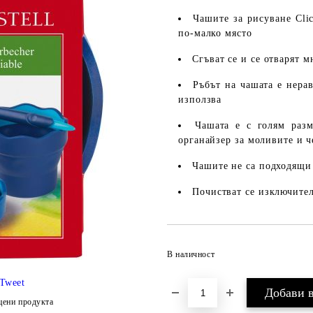
Чашите за рисуване Cli
по-малко място
Сгъват се и се отварят 
Ръбът на чашата е нерав
използва
Чашата е с голям разм
органайзер за моливите и ч
Чашите не са подходящи
Почистват се изключител
В наличност
Tweet
цени продукта