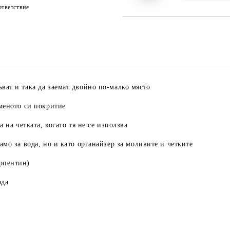
тветствие
ват и така да заемат двойно по-малко място
уменото си покритие
а на четката, когато тя не се използва
амо за вода, но и като органайзер за моливите и четките
ерпентин)
ода