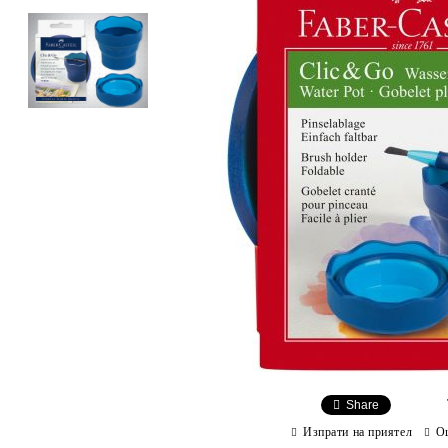
Share
Изпрати на приятел
О