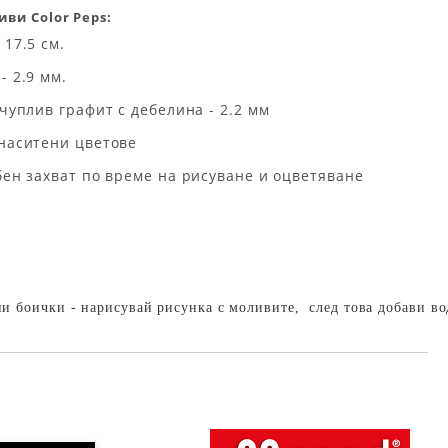
ви Color Peps:
17.5 см.
- 2.9 мм.
чуплив графит с дебелина - 2.2 мм
наситени цветове
бен захват по време на рисуване и оцветяване
ни боички - нарисувай рисунка с моливите, след това добави во
Добави в желани