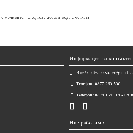
 с моливите, след това добави вода с четката
Информация за контакти:
Имейл:
divapo.store@gmail.
Телефон:
0877 260 500
Телефон:
0878 154 118 - От 
Ние работим с