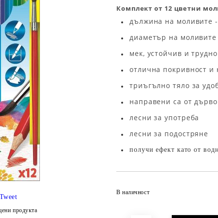
Комплект от 12 цветни моли
дължина на моливите - 
диаметър на моливите 
мек, устойчив и трудно
отлична покривност и 
триъгълно тяло за удо
направени са от дърво
лесни за употреба
лесни за подостряне
получи ефект като от вод
В наличност
Tweet
цени продукта