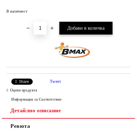
Добави в желани
В наличност
Tweet
Share
Оцени продукта
Информация за Съответствие
Детайлно описание
Ревюта