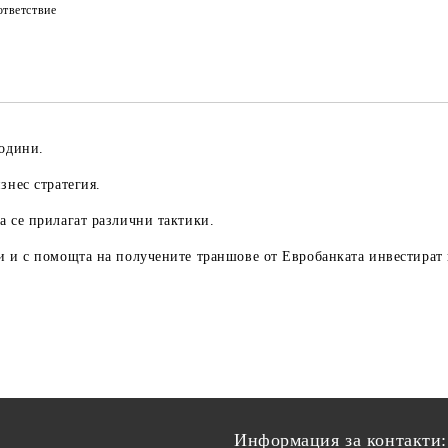
тветствие
години.
знес стратегия.
а се прилагат различни тактики.
и и с помощта на получените траншове от Евробанката инвестират 
Информация за контакти: