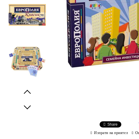
Prev
Next
Share
Изпрати на приятел
О