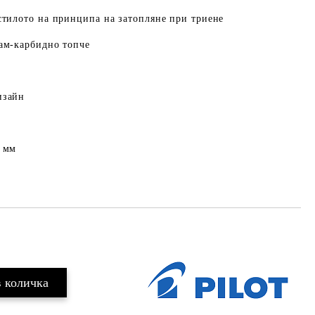
стилото на принципа на затопляне при триене
рам-карбидно топче
изайн
7 мм
Добави в желани