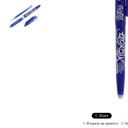
Share
Изпрати на приятел
О