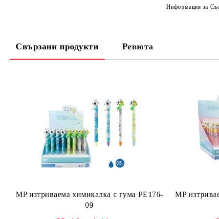
Информация за Съо
Свързани продукти
Ревюта
MP изтриваема химикалка с гума PE176-
MP изтривае
09