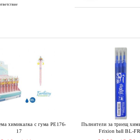
тветствие
ма химикалка с гума PE176-
Пълнители за триещ хими
17
Frixion ball BL-F