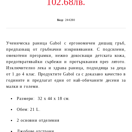
102.68лв.
Код:
244280
Ученическа раница Gabol с ергономичен дишащ гръб,
предпазващ от гръбначни изкривявания. С подсилени,
омекотени презрамки, нежно докосващи детската кожа,
предотвратявайки сърбежи и протърквания през лятото.
Изключително лека и здрава раница, подходяща за деца
от 1 до 4 клас. Продуктите Gabol са с доказано качество в
годините и предлагат едни от най-обичаните десени за
малки и големи.
Размери: 32 х 44 х 18 см.
Обем: 21 L.
2 основни отделения
Джобове отстрани