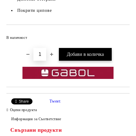
Покрити ципове
Добави в желани
В наличност
Tweet
Share
Оцени продукта
Информация за Съответствие
Свързани продукти