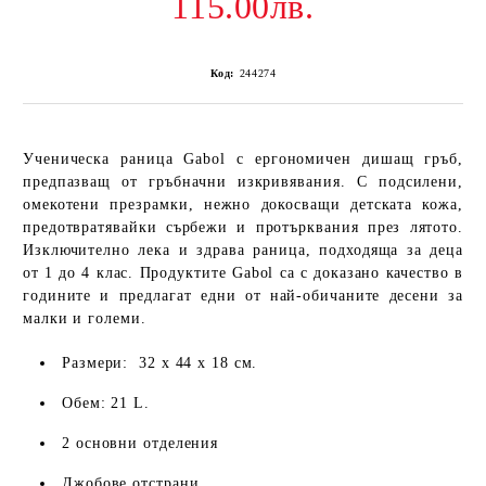
115.00лв.
Код:
244274
Ученическа раница Gabol с ергономичен дишащ гръб,
предпазващ от гръбначни изкривявания. С подсилени,
омекотени презрамки, нежно докосващи детската кожа,
предотвратявайки сърбежи и протърквания през лятото.
Изключително лека и здрава раница, подходяща за деца
от 1 до 4 клас. Продуктите Gabol са с доказано качество в
годините и предлагат едни от най-обичаните десени за
малки и големи.
Размери: 32 х 44 х 18 см.
Обем: 21 L.
2 основни отделения
Джобове отстрани