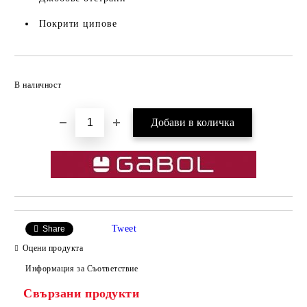
Покрити ципове
Добави в желани
В наличност
Tweet
Share
Оцени продукта
Информация за Съответствие
Свързани продукти