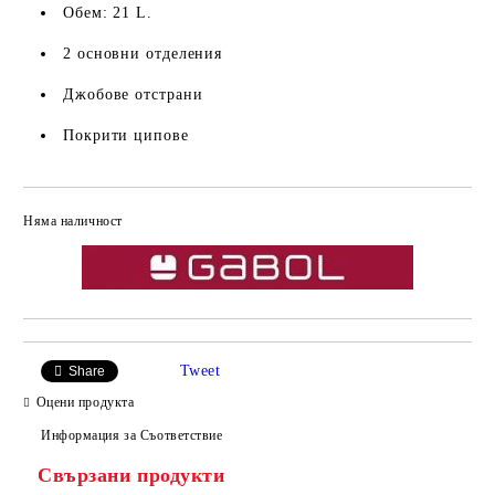
Обем: 21 L.
2 основни отделения
Джобове отстрани
Покрити ципове
Няма наличност
Добави в желани
Tweet
Share
Оцени продукта
Информация за Съответствие
Свързани продукти