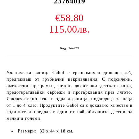
23764019
€58.80
115.00лв.
Код:
244223
Ученическа раница Gabol с ергономичен дишащ гръб,
предпазващ от гръбначни изкривявания. С подсилени,
омекотени презрамки, нежно докосващи детската кожа,
предотвратявайки сърбежи и протърквания през лятото.
Изключително лека и здрава раница, подходяща за деца
от 1 до 4 клас. Продуктите Gabol са с доказано качество в
годините и предлагат едни от най-обичаните десени за
малки и големи.
Размери: 32 х 44 х 18 см.