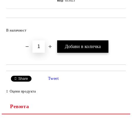
Код:
033023
Добави в желани
В наличност
Tweet
Share
Оцени продукта
Ревюта