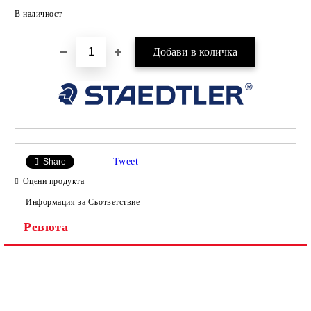
Добави в желани
В наличност
Tweet
Share
Оцени продукта
Информация за Съответствие
Ревюта