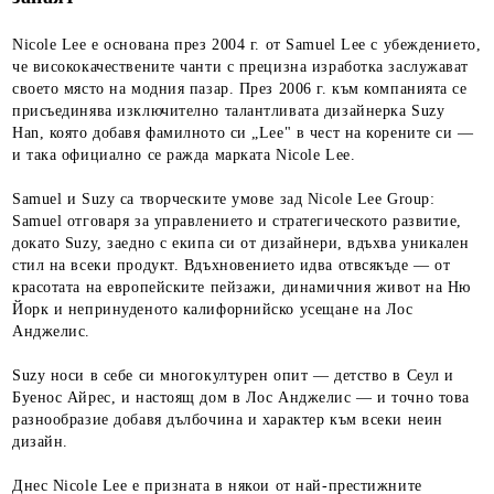
Nicole Lee е основана през 2004 г. от Samuel Lee с убеждението,
че висококачествените чанти с прецизна изработка заслужават
своето място на модния пазар. През 2006 г. към компанията се
присъединява изключително талантливата дизайнерка Suzy
Han, която добавя фамилното си „Lee" в чест на корените си —
и така официално се ражда марката Nicole Lee.
Samuel и Suzy са творческите умове зад Nicole Lee Group:
Samuel отговаря за управлението и стратегическото развитие,
докато Suzy, заедно с екипа си от дизайнери, вдъхва уникален
стил на всеки продукт. Вдъхновението идва отвсякъде — от
красотата на европейските пейзажи, динамичния живот на Ню
Йорк и непринуденото калифорнийско усещане на Лос
Анджелис.
Suzy носи в себе си многокултурен опит — детство в Сеул и
Буенос Айрес, и настоящ дом в Лос Анджелис — и точно това
разнообразие добавя дълбочина и характер към всеки неин
дизайн.
Днес Nicole Lee е призната в някои от най-престижните