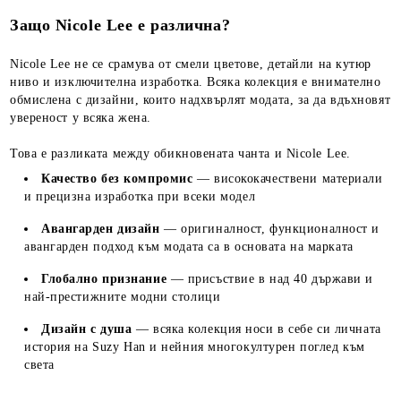
Защо Nicole Lee е различна?
Nicole Lee не се срамува от смели цветове, детайли на кутюр
ниво и изключителна изработка. Всяка колекция е внимателно
обмислена с дизайни, които надхвърлят модата, за да вдъхновят
увереност у всяка жена.
Това е разликата между обикновената чанта и Nicole Lee.
Качество без компромис
— висококачествени материали
и прецизна изработка при всеки модел
Авангарден дизайн
— оригиналност, функционалност и
авангарден подход към модата са в основата на марката
Глобално признание
— присъствие в над 40 държави и
най-престижните модни столици
Дизайн с душа
— всяка колекция носи в себе си личната
история на Suzy Han и нейния многокултурен поглед към
света