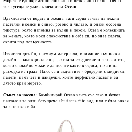
Морето е едновременно спокойно и безкрайно силно. Точно
това усещане улавя колекцията
Ocean
.
Вдъхновена от водата и океана, тази серия залага на нежни
пастелни нюанси в синьо, розово и лилаво, и онази особена
текстура, която напомня за вълни в покой. Ocean е колекцията
за жената, която носи спокойствие в себе си, но знае силата,
скрита под повърхността.
Изчистен дизайн, премиум материали, внимание към всеки
детайл — колекцията е перфектна за ежедневието и тоалитите,
които спокойно можете да носите както в офиса, така и на
разходка из града. Плюс са и акцентите - бродерии с мидички,
пайети, камъчета и панделки, които перфектно пасват и за
лятото край морето.
Съвет за носене:
Комбинирай Ocean чанта със сако и бежов
панталон за онзи безупречен business-chic вид, или с бяла рокля
за летен коктейл.