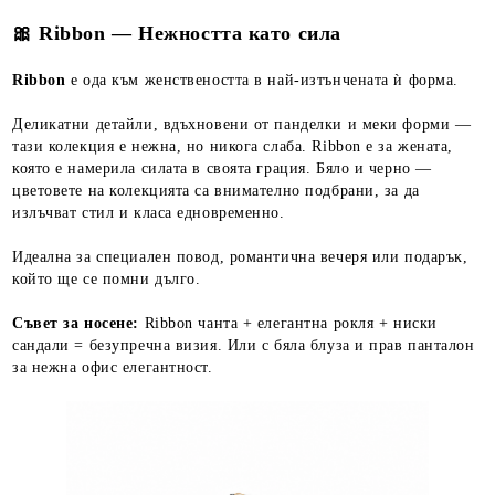
🎀 Ribbon — Нежността като сила
Ribbon
е ода към женствеността в най-изтънчената ѝ форма.
Деликатни детайли, вдъхновени от панделки и меки форми —
тази колекция е нежна, но никога слаба. Ribbon е за жената,
която е намерила силата в своята грация. Бяло и черно —
цветовете на колекцията са внимателно подбрани, за да
излъчват стил и класа едновременно.
Идеална за специален повод, романтична вечеря или подарък,
който ще се помни дълго.
Съвет за носене:
Ribbon чанта + елегантна рокля + ниски
сандали = безупречна визия. Или с бяла блуза и прав панталон
за нежна офис елегантност.