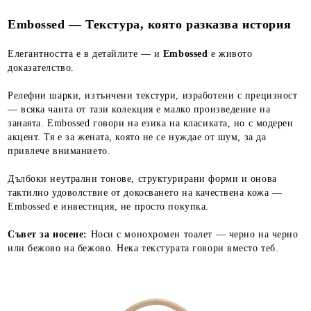
Embossed — Текстура, която разказва история
Елегантността е в детайлите — и
Embossed
е живото
доказателство.
Релефни шарки, изтънчени текстури, изработени с прецизност
— всяка чанта от тази колекция е малко произведение на
занаята. Embossed говори на езика на класиката, но с модерен
акцент. Тя е за жената, която не се нуждае от шум, за да
привлече вниманието.
Дълбоки неутрални тонове, структурирани форми и онова
тактилно удоволствие от докосването на качествена кожа —
Embossed е инвестиция, не просто покупка.
С
ъвет за носене:
Носи с монохромен тоалет — черно на черно
или бежово на бежово. Нека текстурата говори вместо теб.