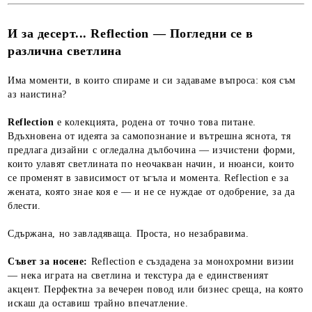
И за десерт... Reflection — Погледни се в
различна светлина
Има моменти, в които спираме и си задаваме въпроса: коя съм
аз наистина?
Reflection
е колекцията, родена от точно това питане.
Вдъхновена от идеята за самопознание и вътрешна яснота, тя
предлага дизайни с огледална дълбочина — изчистени форми,
които улавят светлината по неочакван начин, и нюанси, които
се променят в зависимост от ъгъла и момента. Reflection е за
жената, която знае коя е — и не се нуждае от одобрение, за да
блести.
Сдържана, но завладяваща. Проста, но незабравима.
Съвет за носене:
Reflection е създадена за монохромни визии
— нека играта на светлина и текстура да е единственият
акцент. Перфектна за вечерен повод или бизнес среща, на която
искаш да оставиш трайно впечатление.