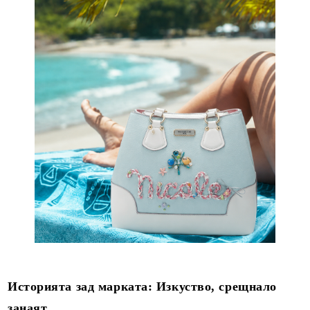
Историята зад марката: Изкуство, срещнало
занаят