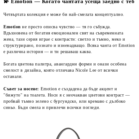
💫 Emotion — Когато чантата усеща заедно с теб
Четвъртата колекция е може би най-смелата концептуално.
Emotion
не просто описва чувство — тя го събужда.
Вдъхновена от богатия емоционален свят на съвременната
жена, тази серия играе с контрасти: светло и тъмно, меко и
структурирано, познато и изненадващо. Всяка чанта от Emotion
е различна история — и ти решаваш каква.
Богата цветова палитра, авангардни форми и онази особена
смелост в дизайна, която отличава Nicole Lee от всички
останали.
Съвет за носене:
Emotion е създадена да бъде акцент и
"бижуто" на тоалета. Носи я с неочакван цветови контраст —
пробвай тъмно зелено с бургундско, или кремаво с дълбоко
синьо. Бъди смела и привлечи всички погледи.